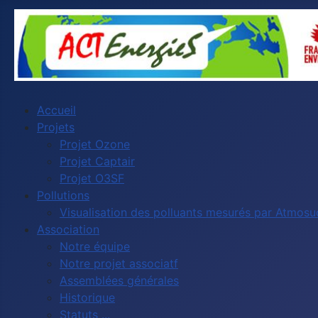
Accueil
Projets
Projet Ozone
Projet Captair
Projet O3SF
Pollutions
Visualisation des polluants mesurés par Atmos
Association
Notre équipe
Notre projet associatf
Assemblées générales
Historique
Statuts ...